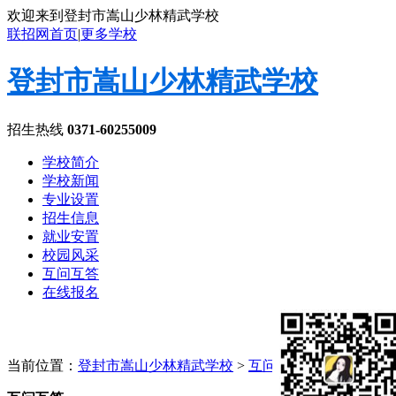
欢迎来到登封市嵩山少林精武学校
联招网首页
|
更多学校
登封市嵩山少林精武学校
招生热线
0371-60255009
学校简介
学校新闻
专业设置
招生信息
就业安置
校园风采
互问互答
在线报名
当前位置：
登封市嵩山少林精武学校
>
互问互答