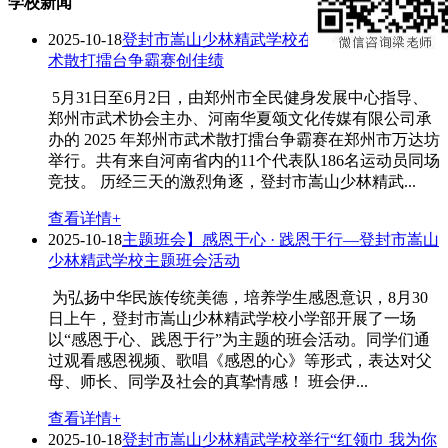
学校新闻
2025-10-18
登封市嵩山少林精武学校在2025年郑州市武
术散打擂台争霸赛创佳绩
5月31日至6月2日，由郑州市全民健身发展中心指导、
郑州市武术协会主办、河南华夏颂文化传媒有限公司承
办的 2025 年郑州市武术散打擂台争霸赛在郑州市万达坊
举行。共有来自河南省内的11个代表队186名运动员同场
竞技。 历经三天的激烈角逐，登封市嵩山少林精武...
查看详情+
2025-10-18
主题班会】感恩于心 · 践恩于行—登封市嵩山
少林精武学校主题班会活动
为弘扬中华民族传统美德，培养学生感恩意识，8月30
日上午，登封市嵩山少林精武学校小学部开展了一场
以“感恩于心、践恩于行”为主题的班会活动。同学们通
过观看感恩视频、歌唱《感恩的心》等形式，表达对父
母、师长、同学及社会的真挚情感！ 班会伊...
查看详情+
2025-10-18
登封市嵩山少林精武学校举行“红领巾 我为你