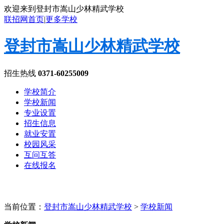
欢迎来到登封市嵩山少林精武学校
联招网首页
|
更多学校
登封市嵩山少林精武学校
招生热线
0371-60255009
学校简介
学校新闻
专业设置
招生信息
就业安置
校园风采
互问互答
在线报名
当前位置：
登封市嵩山少林精武学校
>
学校新闻