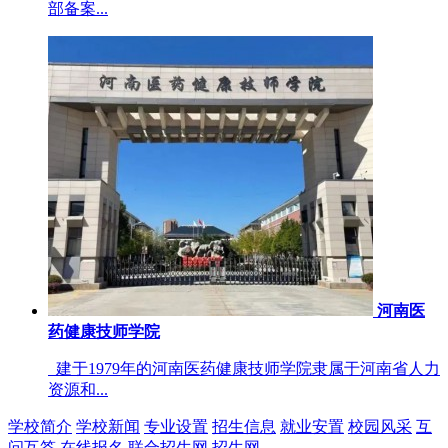
部备案...
河南医
药健康技师学院
建于1979年的河南医药健康技师学院隶属于河南省人力
资源和...
学校简介
学校新闻
专业设置
招生信息
就业安置
校园风采
互
问互答
在线报名
联合招生网
招生网