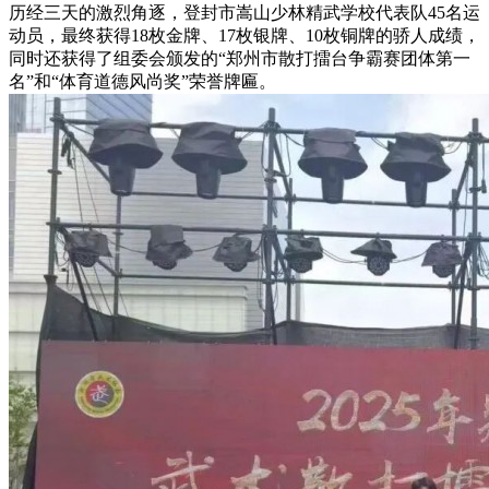
历经三天的激烈角逐，登封市嵩山少林精武学校代表队45名运
动员，最终获得18枚金牌、17枚银牌、10枚铜牌的骄人成绩，
同时还获得了组委会颁发的“郑州市散打擂台争霸赛团体第一
名”和“体育道德风尚奖”荣誉牌匾。