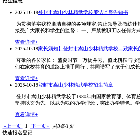
招生信息
2025-10-18
登封市嵩山少林精武学校廉洁监督告知书
为贯彻落实我校廉洁自律的各项规定,禁止领导及教练违
接受广大家长和学生的监督： 一、严禁教职工以任何方式
查看详情+
2025-10-18
家长须知】登封市嵩山少林精武学校—致家长
尊敬的各位家长： 盛夏时节，万物并秀。值此耕耘与收
们在家校共育的道路上携手同行，共同谱写了孩子们成长道
查看详情+
2025-10-18
登封市嵩山少林精武学校招生简章
登封市嵩山少林精武学校于1980年由国家教育部、体
坚持以文为先、以武为魂的办学理念，突出办学特色。学校
查看详情+
«上一页
1
下一页»
共3条/1页
快速报名登记