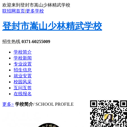
欢迎来到登封市嵩山少林精武学校
联招网首页
|
更多学校
登封市嵩山少林精武学校
招生热线
0371-60255009
学校简介
学校新闻
专业设置
招生信息
就业安置
校园风采
互问互答
在线报名
更多>
学校简介
/ SCHOOL PROFILE