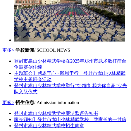
更多>
学校新闻
/ SCHOOL NEWS
登封市嵩山少林精武学校在2025年郑州市武术散打擂台
争霸赛创佳绩
主题班会】感恩于心 · 践恩于行—登封市嵩山少林精武
学校主题班会活动
登封市嵩山少林精武学校举行“红领巾 我为你自豪”少先
队入队仪式
更多>
招生信息
/ Admission information
登封市嵩山少林精武学校廉洁监督告知书
家长须知】登封市嵩山少林精武学校—致家长的一封信
登封市嵩山少林精武学校招生简章